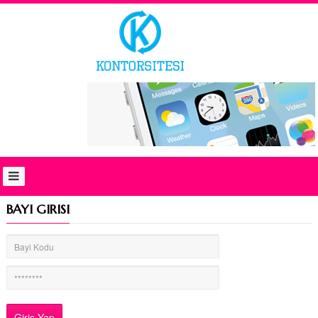
ANASAYFA
BAYI
GIRIŞI
YENI
BAYI
HAKKIMIZDA
HABERLER
FIYAT
LISTESI
BAYI GIRISI
İLETİŞİM
English
العربية