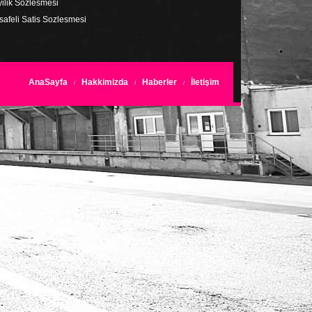
ilik Sozlesmesi
afeli Satis Sozlesmesi
AnaSayfa
Hakkimizda
Haberler
İletişim