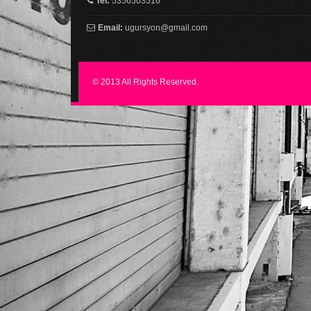
Tel:
5356503516
Email:
ugursyon@gmail.com
© 2013 All Rights Reserved.