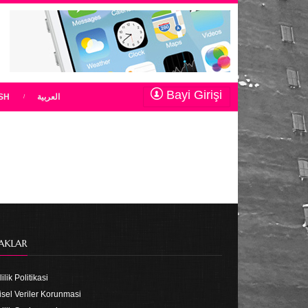
Bayi Girişi
SH
العربية
AKLAR
ilik Politikasi
isel Veriler Korunmasi