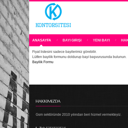
ANASAYFA
BAYI GIRIŞI
YENI BAYI
HAK
Fiyat listesini sadece bayilerimiz görebilir.
Lütfen bayilik formunu doldurup bayi başvurusunda bulunun.
Bayilik Formu
HAKKIMIZDA
Gsm sektöründe 2010 yılından beri hizmet vermekteyiz.