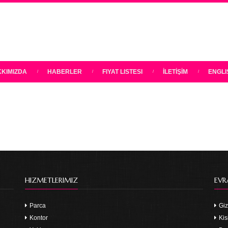
KIMIZDA
HABERLER
FIYAT LISTESI
İLETİŞİM
ENGLI
HIZMETLERIMIZ
EVR
Parca
Gizl
Kontor
Kis