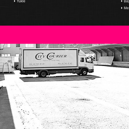
Yukle
Bay
Mes