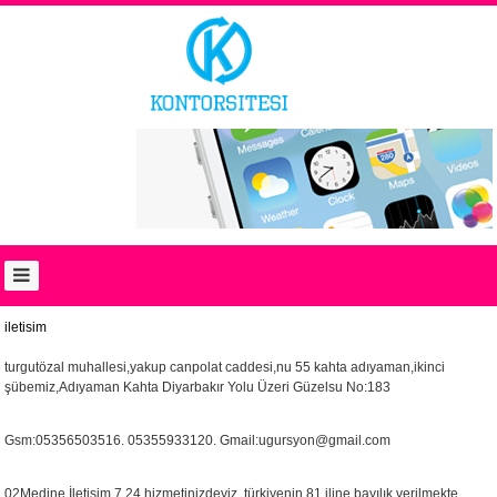
ANASAYFA
BAYI
GIRIŞI
YENI
BAYI
HAKKIMIZDA
HABERLER
FIYAT
LISTESI
iletisim
İLETİŞİM
turgutözal muhallesi,yakup canpolat caddesi,nu 55 kahta adıyaman,ikinci
şübemiz,Adıyaman Kahta Diyarbakır Yolu Üzeri Güzelsu No:183
English
العربية
Gsm:05356503516. 05355933120. Gmail:
ugursyon@gmail.com
02Medine İletişim 7.24 hizmetinizdeyiz ,türkiyenin 81 iline bayılık verilmekte