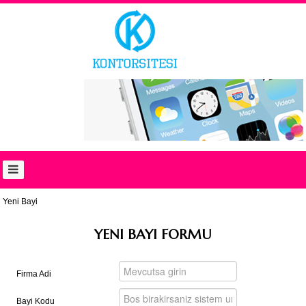
ANASAYFA
BAYI
GIRIŞI
YENI
BAYI
HAKKIMIZDA
HABERLER
FIYAT
LISTESI
Yeni Bayi
İLETİŞİM
YENI BAYI FORMU
English
العربية
Firma Adi
Bayi Kodu