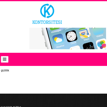
ANASAYFA
BAYI
GIRIŞI
YENI
BAYI
HAKKIMIZDA
HABERLER
FIYAT
LISTESI
gizlilik
İLETİŞİM
English
العربية